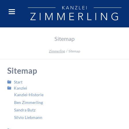
Sitemap
Zimmerling
Sitemap
Sitemap
Start
Kanzlei
Kanzlei-Historie
Ben Zimmerling
Sandra Butz
Silvio Liebmann