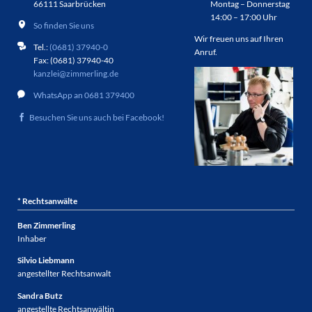
66111 Saarbrücken
Montag – Donnerstag
14:00 – 17:00 Uhr
So finden Sie uns
Wir freuen uns auf Ihren
Tel.:
(0681) 37940-0
Anruf.
Fax: (0681) 37940-40
kanzlei@zimmerling.de
WhatsApp an 0681 379400
Besuchen Sie uns auch bei Facebook!
* Rechtsanwälte
Ben Zimmerling
Inhaber
Silvio Liebmann
angestellter Rechtsanwalt
Sandra Butz
angestellte Rechtsanwältin