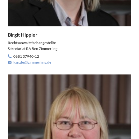
Birgit Hippler
Rechtsanwaltsfachangestellte
Sekretariat RA Ben Zimmerling
0681 37940-12
kanzlei@zimmerling.de