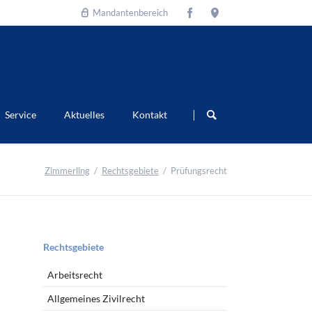
Mandantenbereich
Navigation
überspringen
Service
Aktuelles
Kontakt
Zimmerling
Rechtsgebiete
Prüfungsrecht
Navigation
Rechtsgebiete
überspringen
Arbeitsrecht
Allgemeines Zivilrecht