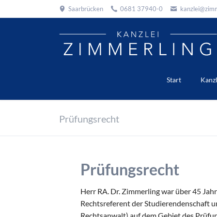
Saarbrücken
0681 37940-0
kanzlei@zimm
EN
Start
Kanzl
Prüfungsrecht
Prüfungsrecht
Herr RA. Dr. Zimmerling war über 45 Jahr
Rechtsreferent der Studierendenschaft u
Rechtsanwalt) auf dem Gebiet des Prüfun