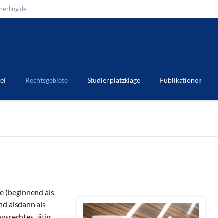
erling.de
ei
Rechtsgebiete
Studienplatzklage
Publikationen
e (beginnend als
nd alsdann als
gsrechtes tätig.