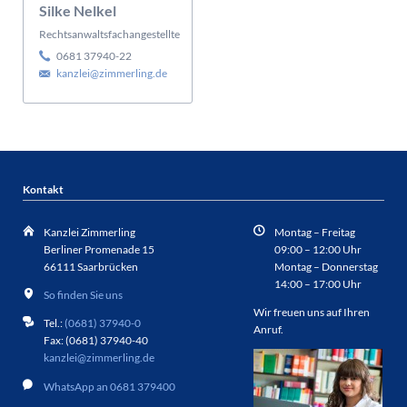
Silke Nelkel
Rechtsanwaltsfachangestellte
0681 37940-22
kanzlei@zimmerling.de
Kontakt
Kanzlei Zimmerling
Montag – Freitag
Berliner Promenade 15
09:00 – 12:00 Uhr
66111 Saarbrücken
Montag – Donnerstag
14:00 – 17:00 Uhr
So finden Sie uns
Wir freuen uns auf Ihren
Tel.:
(0681) 37940-0
Anruf.
Fax: (0681) 37940-40
kanzlei@zimmerling.de
WhatsApp an 0681 379400