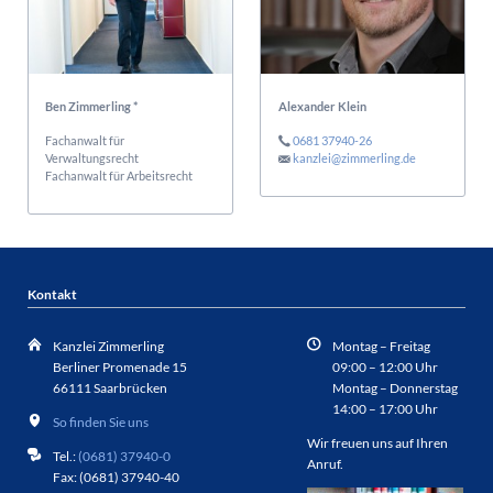
Ben Zimmerling *
Alexander Klein
Fachanwalt für
0681 37940-26
Verwaltungsrecht
kanzlei@zimmerling.de
Fachanwalt für Arbeitsrecht
Kontakt
Kanzlei Zimmerling
Montag – Freitag
Berliner Promenade 15
09:00 – 12:00 Uhr
66111 Saarbrücken
Montag – Donnerstag
14:00 – 17:00 Uhr
So finden Sie uns
Wir freuen uns auf Ihren
Tel.:
(0681) 37940-0
Anruf.
Fax: (0681) 37940-40