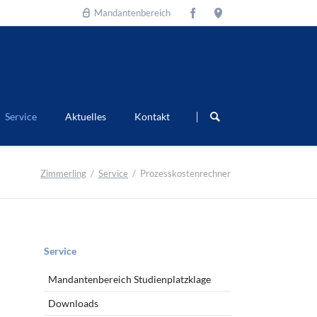
Mandantenbereich
Navigation
überspringen
Service
Aktuelles
Kontakt
Zimmerling
Service
Prozesskostenrechner
Navigation
Service
überspringen
Mandantenbereich Studienplatzklage
Downloads