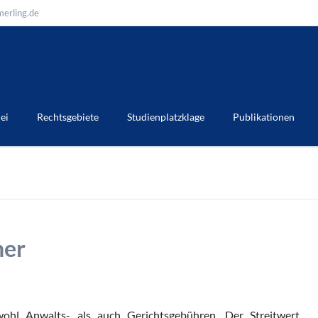
erling.de
ei
Rechtsgebiete
Studienplatzklage
Publikationen
ner
ohl Anwalts- als auch Gerichtsgebühren. Der Streitwert