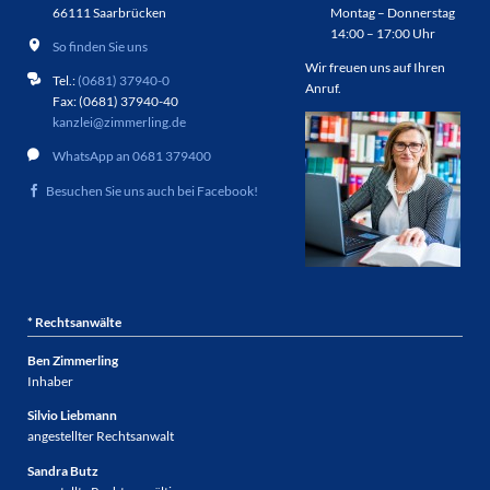
66111 Saarbrücken
Montag – Donnerstag
14:00 – 17:00 Uhr
So finden Sie uns
Wir freuen uns auf Ihren
Tel.:
(0681) 37940-0
Anruf.
Fax: (0681) 37940-40
kanzlei@zimmerling.de
WhatsApp an 0681 379400
Besuchen Sie uns auch bei Facebook!
* Rechtsanwälte
Ben Zimmerling
Inhaber
Silvio Liebmann
angestellter Rechtsanwalt
Sandra Butz